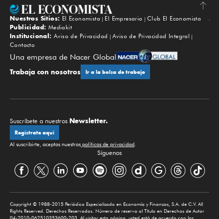
Nuestros Sitios:
El Economista
El Empresario
Club El Economista
Subir
Publicidad:
Mediakit
Institucional:
Aviso de Privacidad
Aviso de Privacidad Integral
Contacto
Una empresa de Nacer Global
Trabaja con nosotros
Ir a la bolsa de trabajo
Newsletter.
Suscríbete a nuestros
Regístrate aquí
Al suscribirte, aceptas nuestras
políticas de privacidad
.
Síguenos
Copyright © 1988-2015 Periódico Especializado en Economía y Finanzas, S.A. de C.V. All
Rights Reserved. Derechos Reservados. Número de reserva al Título en Derechos de Autor
04-2010-062510353600-203. Al visitar esta página, usted está de acuerdo con los