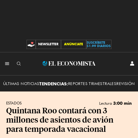
SUSCRÍBETE
NEWSLETTER
ANÚNCIATE
CONTRIBUCIONES
$1.99 DIARIOS
INI
El
SES
Economista
ÚLTIMAS NOTICIAS
TENDENCIAS:
REPORTES TRIMESTRALES
REVISIÓN 
3:00 min
ESTADOS
Lectura
Quintana Roo contará con 3
millones de asientos de avión
para temporada vacacional