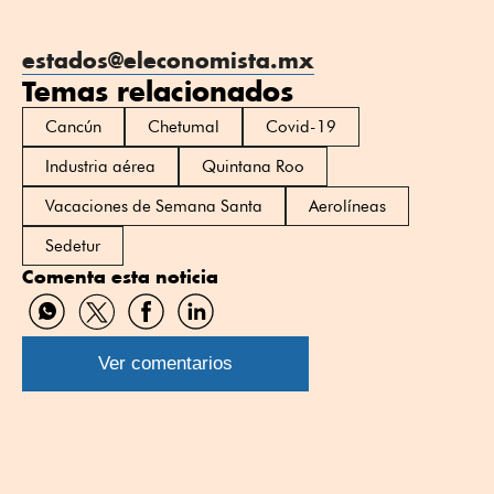
estados@eleconomista.mx
Temas relacionados
Cancún
Chetumal
Covid-19
Industria aérea
Quintana Roo
Vacaciones de Semana Santa
Aerolíneas
Sedetur
Comenta esta noticia
Compartir
Compartir
Compartir
Compartir
por
por
por
por
WhatsApp
Twitter
Facebook
Linkedin
Ver comentarios