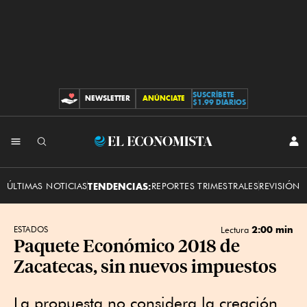
SUSCRÍBETE
NEWSLETTER
ANÚNCIATE
CONTRIBUCIONES
$1.99 DIARIOS
INI
El
SES
Economista
ÚLTIMAS NOTICIAS
TENDENCIAS:
REPORTES TRIMESTRALES
REVISIÓN 
2:00 min
ESTADOS
Lectura
Paquete Económico 2018 de
Zacatecas, sin nuevos impuestos
La propuesta no considera la creación