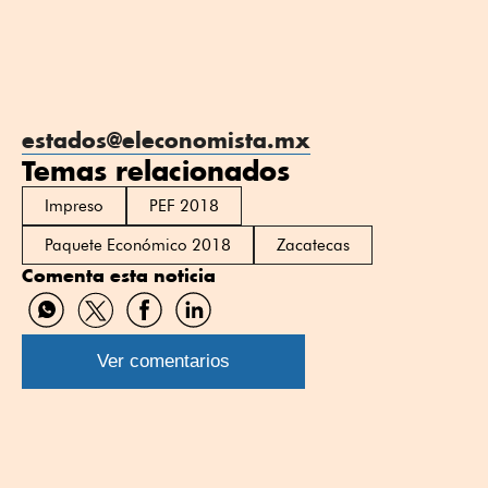
estados@eleconomista.mx
Temas relacionados
Impreso
PEF 2018
Paquete Económico 2018
Zacatecas
Comenta esta noticia
Compartir
Compartir
Compartir
Compartir
por
por
por
por
WhatsApp
Twitter
Facebook
Linkedin
Ver comentarios