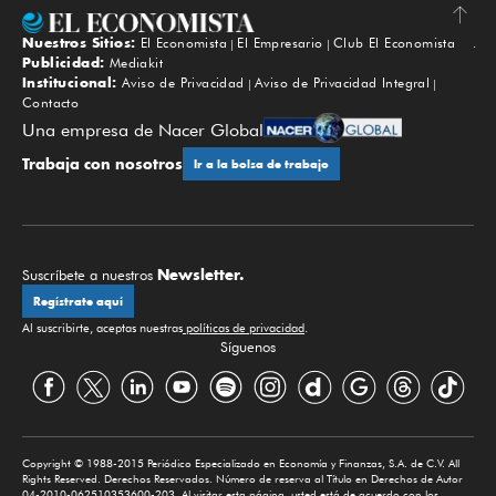
Nuestros Sitios:
El Economista
El Empresario
Club El Economista
Subir
Publicidad:
Mediakit
Institucional:
Aviso de Privacidad
Aviso de Privacidad Integral
Contacto
Una empresa de Nacer Global
Trabaja con nosotros
Ir a la bolsa de trabajo
Newsletter.
Suscríbete a nuestros
Regístrate aquí
Al suscribirte, aceptas nuestras
políticas de privacidad
.
Síguenos
Copyright © 1988-2015 Periódico Especializado en Economía y Finanzas, S.A. de C.V. All
Rights Reserved. Derechos Reservados. Número de reserva al Título en Derechos de Autor
04-2010-062510353600-203. Al visitar esta página, usted está de acuerdo con los