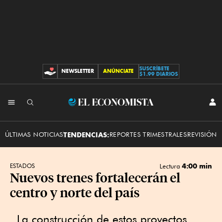
SUSCRÍBETE
NEWSLETTER
ANÚNCIATE
CONTRIBUCIONES
$1.99 DIARIOS
INI
El
SES
Economista
ÚLTIMAS NOTICIAS
TENDENCIAS:
REPORTES TRIMESTRALES
REVISIÓN 
4:00 min
ESTADOS
Lectura
Nuevos trenes fortalecerán el
centro y norte del país
La construcción de estos proyectos