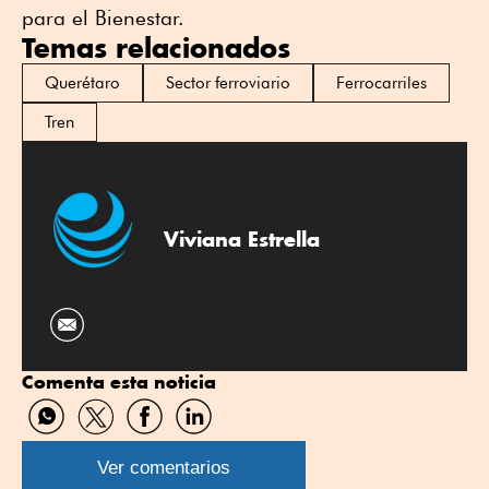
para el Bienestar.
Temas relacionados
Querétaro
Sector ferroviario
Ferrocarriles
Tren
Viviana Estrella
Comenta esta noticia
Compartir
Compartir
Compartir
Compartir
por
por
por
por
WhatsApp
Twitter
Facebook
Linkedin
Ver comentarios