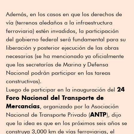
Además, en los casos en que los derechos de
vía (terrenos aledaños a la infraestructura
ferroviaria) estén invadidos, la participación
del gobierno federal será fundamental para su
liberación y posterior ejecución de las obras
necesarias (se ha mencionado ya oficialmente
que las secretarías de Marina y Defensa
Nacional podrán participar en las tareas
constructivas).
24
Luego de participar en la inauguración del
Foro Nacional del Transporte de
Mercancías
, organizado por la Asociación
ANTP
Nacional de Transporte Privado (
), dijo
que la idea es que en los próximos seis años se
construya 3,000 km de vías ferroviarias, el