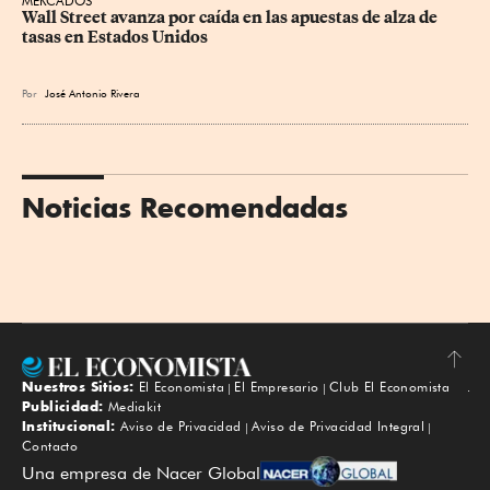
MERCADOS
Wall Street avanza por caída en las apuestas de alza de 
tasas en Estados Unidos
Por
José Antonio Rivera
Noticias Recomendadas
Nuestros Sitios:
El Economista
El Empresario
Club El Economista
Subir
Publicidad:
Mediakit
Institucional:
Aviso de Privacidad
Aviso de Privacidad Integral
Contacto
Una empresa de Nacer Global