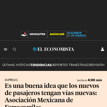
SUSCRÍBETE
NEWSLETTER
ANÚNCIATE
CONTRIBUCIONES
$1.99 DIARIOS
INI
El
SES
Economista
ÚLTIMAS NOTICIAS
TENDENCIAS:
REPORTES TRIMESTRALES
REVISIÓN 
4:00 min
EMPRESAS
Lectura
Es una buena idea que los nuevos
de pasajeros tengan vías nuevas:
Asociación Mexicana de
Ferrocarriles