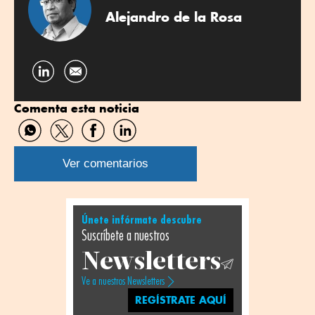
Alejandro de la Rosa
Compartir
por
Comenta esta noticia
Linkedin
Compartir
Compartir
Compartir
Compartir
por
por
por
por
WhatsApp
Twitter
Facebook
Linkedin
Ver comentarios
Únete infórmate descubre
Suscríbete a nuestros
Newsletters
Ve a nuestros Newsletters
REGÍSTRATE AQUÍ