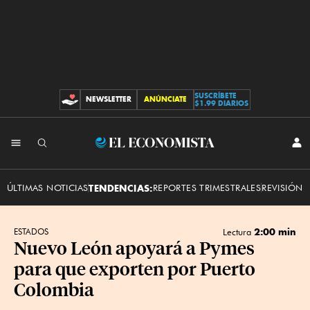
SUSCRÍBETE
NEWSLETTER
ANÚNCIATE
CONTRIBUCIONES
$1.99 DIARIOS
INI
El
SES
Economista
ÚLTIMAS NOTICIAS
TENDENCIAS:
REPORTES TRIMESTRALES
REVISIÓN 
2:00 min
ESTADOS
Lectura
Nuevo León apoyará a Pymes
para que exporten por Puerto
Colombia