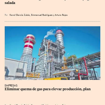
salada
Por
Karol García Zubía
,
Emmanuel Rodríguez
y
Arturo Rojas
EMPRESAS
Eliminar quema de gas para elevar producción, plan