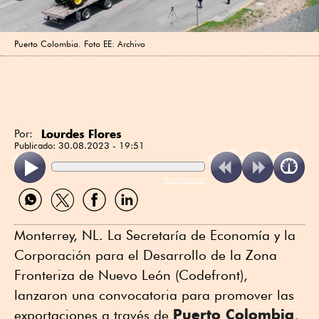
Puerto Colombia. Foto EE: Archivo
Lourdes Flores
Por:
Publicado:
30.08.2023 - 19:51
ReadSpeaker
Compartir
Compartir
Compartir
Compartir
por
por
por
por
WhatsApp
Twitter
Facebook
Linkedin
Monterrey, NL. La Secretaría de Economía y la
Corporación para el Desarrollo de la Zona
Fronteriza de Nuevo León (Codefront),
lanzaron una convocatoria para promover las
Puerto Colombia
exportaciones a través de
,