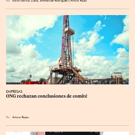
Por
Karol García Zubía
,
Emmanuel Rodríguez
y
Arturo Rojas
EMPRESAS
ONG rechazan conclusiones de comité
Por
Arturo Rojas