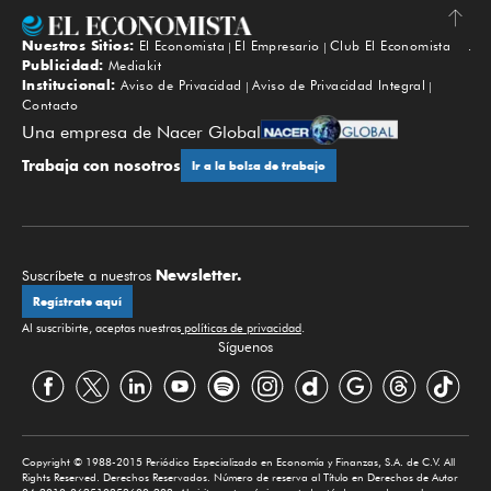
Nuestros Sitios:
El Economista
El Empresario
Club El Economista
Subir
Publicidad:
Mediakit
Institucional:
Aviso de Privacidad
Aviso de Privacidad Integral
Contacto
Una empresa de Nacer Global
Trabaja con nosotros
Ir a la bolsa de trabajo
Newsletter.
Suscríbete a nuestros
Regístrate aquí
Al suscribirte, aceptas nuestras
políticas de privacidad
.
Síguenos
Copyright © 1988-2015 Periódico Especializado en Economía y Finanzas, S.A. de C.V. All
Rights Reserved. Derechos Reservados. Número de reserva al Título en Derechos de Autor