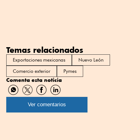
Temas relacionados
Exportaciones mexicanas
Nuevo León
Comercio exterior
Pymes
Comenta esta noticia
Compartir
Compartir
Compartir
Compartir
por
por
por
por
WhatsApp
Twitter
Facebook
Linkedin
Ver comentarios