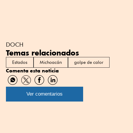
DOCH
Temas relacionados
Estados
Michoacán
golpe de calor
Comenta esta noticia
Compartir
Compartir
Compartir
Compartir
por
por
por
por
WhatsApp
Twitter
Facebook
Linkedin
Ver comentarios