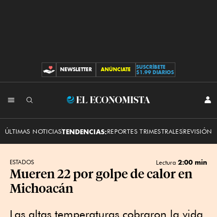
SUSCRÍBETE
NEWSLETTER
ANÚNCIATE
CONTRIBUCIONES
$1.99 DIARIOS
INI
El
SES
Economista
ÚLTIMAS NOTICIAS
TENDENCIAS:
REPORTES TRIMESTRALES
REVISIÓN 
2:00 min
ESTADOS
Lectura
Mueren 22 por golpe de calor en
Michoacán
Las altas temperaturas cobraron la vida