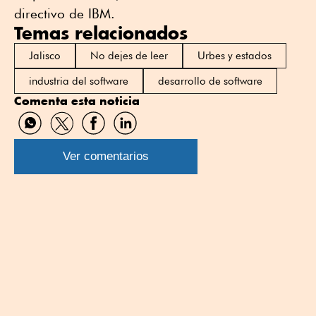
directivo de IBM.
Temas relacionados
Jalisco
No dejes de leer
Urbes y estados
industria del software
desarrollo de software
Comenta esta noticia
Compartir
Compartir
Compartir
Compartir
por
por
por
por
WhatsApp
Twitter
Facebook
Linkedin
Ver comentarios