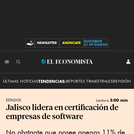
SUSCRÍBETE
NEWSLETTER
ANÚNCIATE
CONTRIBUCIONES
$1.99 DIARIOS
INI
El
SES
Economista
ÚLTIMAS NOTICIAS
TENDENCIAS:
REPORTES TRIMESTRALES
REVISIÓN 
3:00 min
ESTADOS
Lectura
Jalisco lidera en certificación de
empresas de software
No obstante que posee apenas 11% de