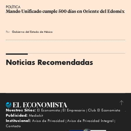
POLÍTICA
Mando Unificado cumple 500 días en Oriente del Edoméx
Por
Gobierno del Estado de México
Noticias Recomendadas
Nuestros Sitios:
El Economista
El Empresario
Club El Economista
Subir
Publicidad:
Mediakit
Institucional:
Aviso de Privacidad
Aviso de Privacidad Integral
Contacto