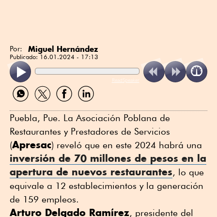
Miguel Hernández
Por:
Publicado:
16.01.2024 - 17:13
ReadSpeaker
Compartir
Compartir
Compartir
Compartir
por
por
por
por
WhatsApp
Twitter
Facebook
Linkedin
Puebla, Pue. La Asociación Poblana de
Restaurantes y Prestadores de Servicios
Apresac
(
) reveló que en este 2024 habrá una
inversión de 70 millones de pesos en la
apertura de nuevos restaurantes
, lo que
equivale a 12 establecimientos y la generación
de 159 empleos.
Arturo Delgado Ramírez
, presidente del