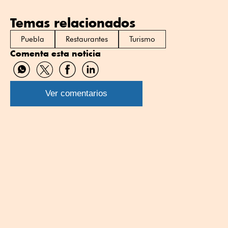
Temas relacionados
Puebla
Restaurantes
Turismo
Comenta esta noticia
Compartir
Compartir
Compartir
Compartir
por
por
por
por
WhatsApp
Twitter
Facebook
Linkedin
Ver comentarios