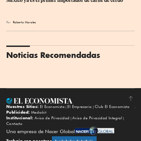
México ya es el primer importador de carne de cerdo
Por
Roberto Morales
Noticias Recomendadas
Nuestros Sitios:
El Economista
El Empresario
Club El Economista
Subir
Publicidad:
Mediakit
Institucional:
Aviso de Privacidad
Aviso de Privacidad Integral
Contacto
Una empresa de Nacer Global
Trabaja con nosotros