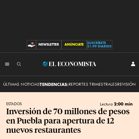
SUSCRÍBETE
NEWSLETTER
ANÚNCIATE
CONTRIBUCIONES
$1.99 DIARIOS
INI
El
SES
Economista
ÚLTIMAS NOTICIAS
TENDENCIAS:
REPORTES TRIMESTRALES
REVISIÓN 
2:00 min
ESTADOS
Lectura
Inversión de 70 millones de pesos
en Puebla para apertura de 12
nuevos restaurantes