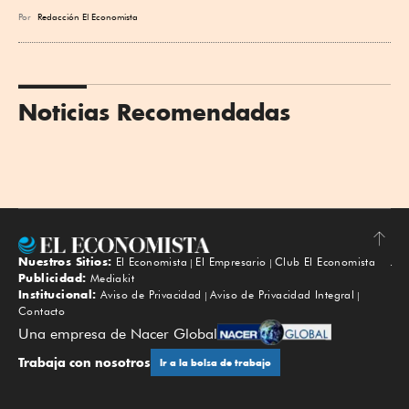
Por
Redacción El Economista
Noticias Recomendadas
Nuestros Sitios:
El Economista
El Empresario
Club El Economista
Subir
Publicidad:
Mediakit
Institucional:
Aviso de Privacidad
Aviso de Privacidad Integral
Contacto
Una empresa de Nacer Global
Trabaja con nosotros
Ir a la bolsa de trabajo