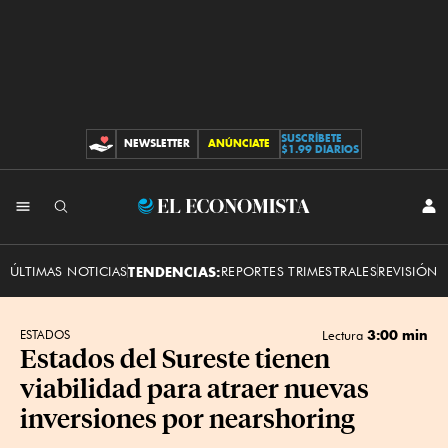
SUSCRÍBETE
NEWSLETTER
ANÚNCIATE
CONTRIBUCIONES
$1.99 DIARIOS
INI
El
SES
Economista
ÚLTIMAS NOTICIAS
TENDENCIAS:
REPORTES TRIMESTRALES
REVISIÓN 
3:00 min
ESTADOS
Lectura
Estados del Sureste tienen
viabilidad para atraer nuevas
inversiones por nearshoring