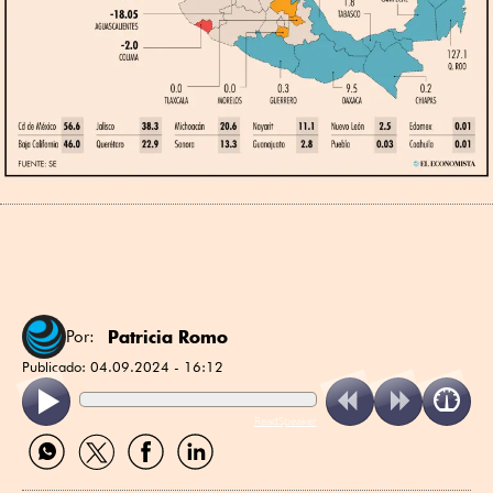
Patricia Romo
Por:
Publicado:
04.09.2024 - 16:12
ReadSpeaker
Compartir
Compartir
Compartir
Compartir
por
por
por
por
WhatsApp
Twitter
Facebook
Linkedin