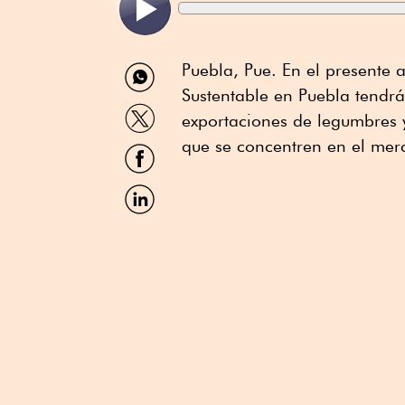
Compartir
Puebla, Pue. En el presente a
por
Sustentable en Puebla tendrá
WhatsApp
Compartir
exportaciones de legumbres y 
por
Twitter
que se concentren en el mer
Compartir
por
Facebook
Compartir
por
Linkedin