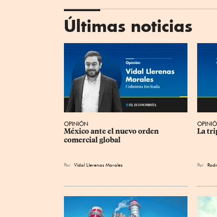
Últimas noticias
OPINIÓN
OPINI
México ante el nuevo orden 
La tr
comercial global
Por
Vidal Llerenas Morales
Por
Rodr