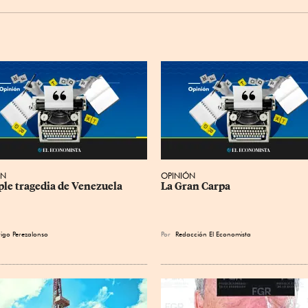
ÓN
OPINIÓN
iple tragedia de Venezuela
La Gran Carpa
igo Perezalonso
Por
Redacción El Economista