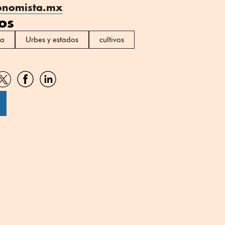
onomista.mx
os
la
Urbes y estados
cultivos
artir
Compartir
Compartir
Compartir
por
por
por
sApp
Twitter
Facebook
Linkedin