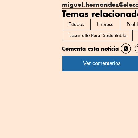
miguel.hernandez@elec
Temas relacionad
Estados
Impreso
Pueb
Desarrollo Rural Sustentable
Comenta esta noticia
Comp
por
Ver comentarios
What