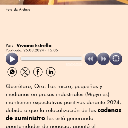
Foto EE: Archivo
Viviana Estrella
Por:
Publicado:
25.03.2024 - 15:06
ReadSpeaker
Compartir
Compartir
Compartir
Compartir
por
por
por
por
WhatsApp
Twitter
Facebook
Linkedin
Querétaro, Qro. Las micro, pequeñas y
medianas empresas industriales (Mipymes)
mantienen expectativas positivas durante 2024,
cadenas
debido a que la relocalización de las
de suministro
les está generando
oportunidades de negocio, apuntó el