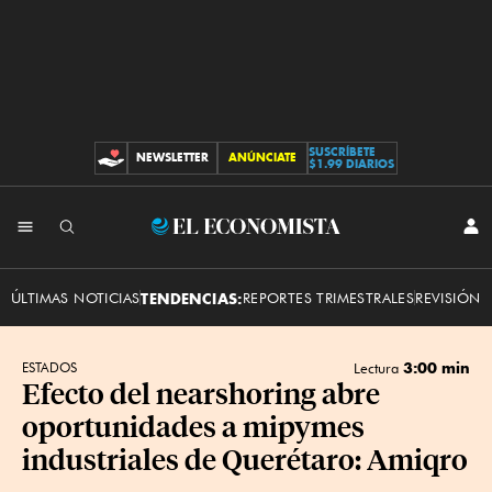
SUSCRÍBETE
NEWSLETTER
ANÚNCIATE
CONTRIBUCIONES
$1.99 DIARIOS
INI
El
SES
Economista
ÚLTIMAS NOTICIAS
TENDENCIAS:
REPORTES TRIMESTRALES
REVISIÓN 
3:00 min
ESTADOS
Lectura
Efecto del nearshoring abre
oportunidades a mipymes
industriales de Querétaro: Amiqro