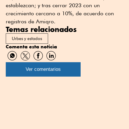
establezcan; y tras cerrar 2023 con un
crecimiento cercano a 10%, de acuerdo con
registros de Amiqro.
Temas relacionados
Urbes y estados
Comenta esta noticia
Compartir
Compartir
Compartir
Compartir
por
por
por
por
WhatsApp
Twitter
Facebook
Linkedin
Ver comentarios