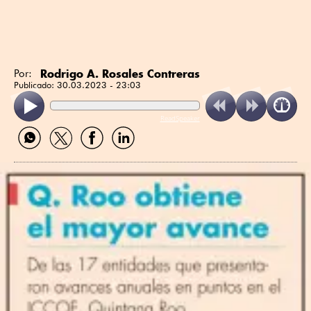
Rodrigo A. Rosales Contreras
Por:
Publicado:
30.03.2023 - 23:03
ReadSpeaker
Compartir
Compartir
Compartir
Compartir
por
por
por
por
WhatsApp
Twitter
Facebook
Linkedin