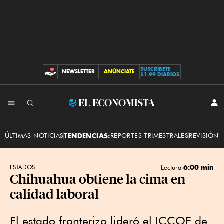
SUSCRÍBETE
NEWSLETTER
ANÚNCIATE
CONTRIBUCIONES
$1.99 DIARIOS
INI
El
SES
Economista
ÚLTIMAS NOTICIAS
TENDENCIAS:
REPORTES TRIMESTRALES
REVISIÓN 
6:00 min
ESTADOS
Lectura
Chihuahua obtiene la cima en
calidad laboral
El estado fronterizo lideró el ICCOE de