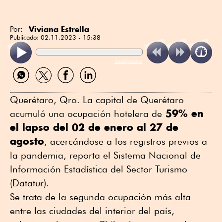
Viviana Estrella
Por:
Publicado:
02.11.2023 - 15:38
ReadSpeaker
Compartir
Compartir
Compartir
Compartir
por
por
por
por
WhatsApp
Twitter
Facebook
Linkedin
Querétaro, Qro. La capital de Querétaro
59% en
acumuló una ocupación hotelera de
el lapso del 02 de enero al 27 de
agosto
, acercándose a los registros previos a
la pandemia, reporta el Sistema Nacional de
Información Estadística del Sector Turismo
(Datatur).
Se trata de la segunda ocupación más alta
entre las ciudades del interior del país,