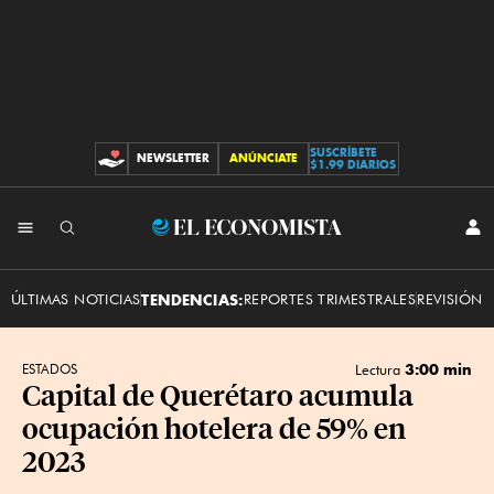
SUSCRÍBETE
NEWSLETTER
ANÚNCIATE
CONTRIBUCIONES
$1.99 DIARIOS
INI
El
SES
Economista
ÚLTIMAS NOTICIAS
TENDENCIAS:
REPORTES TRIMESTRALES
REVISIÓN 
3:00 min
ESTADOS
Lectura
Capital de Querétaro acumula
ocupación hotelera de 59% en
2023