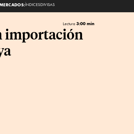
MERCADOS:
ÍNDICES
DIVISAS
3:00 min
Lectura
n importación
ya