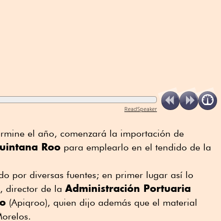
ReadSpeaker
rmine el año, comenzará la importación de
uintana Roo
para emplearlo en el tendido de la
do por diversas fuentes; en primer lugar así lo
Administración Portuaria
 director de la
oo
(Apiqroo), quien dijo además que el material
Morelos.