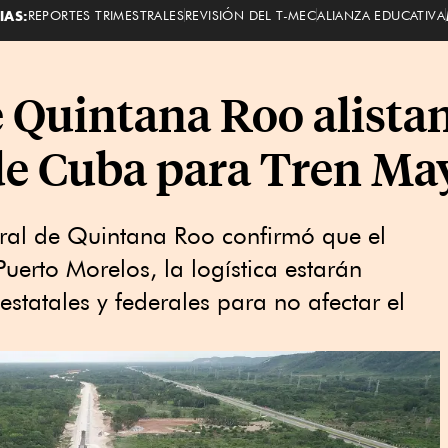
IAS:
REPORTES TRIMESTRALES
REVISIÓN DEL T-MEC
ALIANZA EDUCATIVA
 Quintana Roo alista
de Cuba para Tren Ma
gral de Quintana Roo confirmó que el
Puerto Morelos, la logística estarán
statales y federales para no afectar el