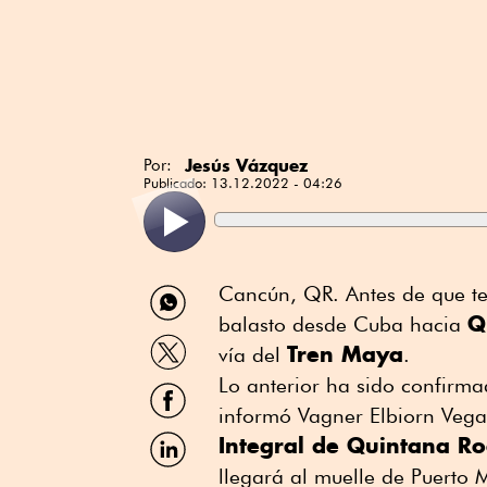
Jesús Vázquez
Por:
Publicado:
13.12.2022 - 04:26
Compartir
Cancún, QR. Antes de que te
por
Q
balasto desde Cuba hacia
WhatsApp
Compartir
Tren Maya
vía del
.
por
Twitter
Lo anterior ha sido confirma
Compartir
por
informó Vagner Elbiorn Vega,
Facebook
Compartir
Integral de Quintana R
por
llegará al muelle de Puerto 
Linkedin