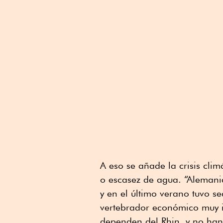
A eso se añade la crisis cli
o escasez de agua. “Alemani
y en el último verano tuvo s
vertebrador económico muy i
dependen del Rhin, y no han 