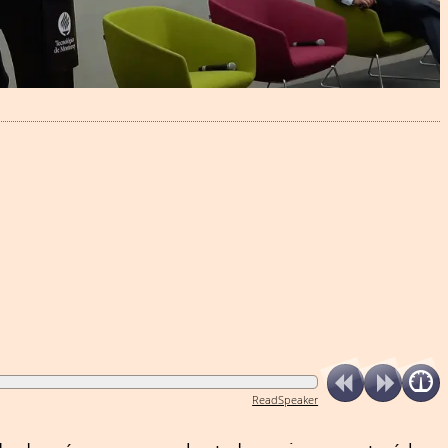
ReadSpeaker