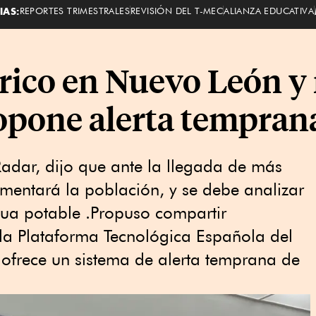
IAS:
REPORTES TRIMESTRALES
REVISIÓN DEL T-MEC
ALIANZA EDUCATIVA
drico en Nuevo León y
ropone alerta tempran
dar, dijo que ante la llegada de más
ementará la población, y se debe analizar
gua potable .Propuso compartir
 la Plataforma Tecnológica Española del
frece un sistema de alerta temprana de