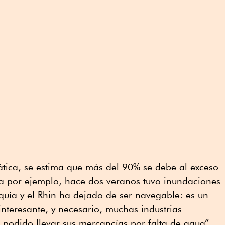
mática, se estima que más del 90% se debe al exceso
a por ejemplo, hace dos veranos tuvo inundaciones
equía y el Rhin ha dejado de ser navegable: es un
nteresante, y necesario, muchas industrias
podido llevar sus mercancías por falta de agua”,