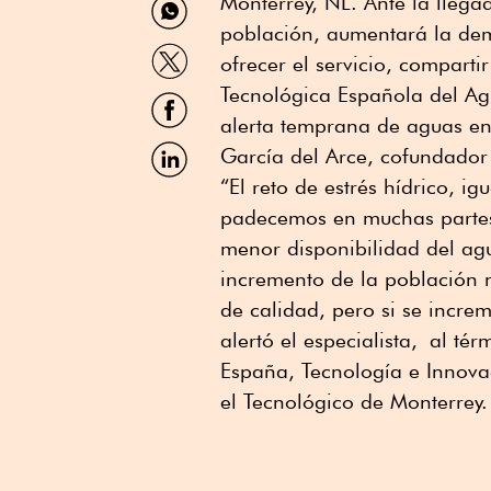
Monterrey, NL. Ante la lleg
por
población, aumentará la dem
WhatsApp
Compartir
ofrecer el servicio, comparti
por
Twitter
Tecnológica Española del Ag
Compartir
por
alerta temprana de aguas en
Facebook
Compartir
García del Arce, cofundado
por
“El reto de estrés hídrico, i
Linkedin
padecemos en muchas partes 
menor disponibilidad del agu
incremento de la población 
de calidad, pero si se incre
alertó el especialista, al t
España, Tecnología e Innovac
el Tecnológico de Monterrey.