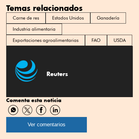
Temas relacionados
Carne de res
Estados Unidos
Ganadería
Industria alimentaria
Exportaciones agroalimentarias
FAO
USDA
Reuters
Comenta esta noticia
Compartir
Compartir
Compartir
Compartir
por
por
por
por
WhatsApp
Twitter
Facebook
Linkedin
Ver comentarios