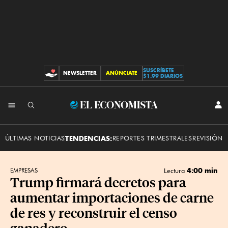
SUSCRÍBETE
NEWSLETTER
ANÚNCIATE
CONTRIBUCIONES
$1.99 DIARIOS
INI
El
SES
Economista
ÚLTIMAS NOTICIAS
TENDENCIAS:
REPORTES TRIMESTRALES
REVISIÓN 
4:00 min
EMPRESAS
Lectura
Trump firmará decretos para
aumentar importaciones de carne
de res y reconstruir el censo
ganadero