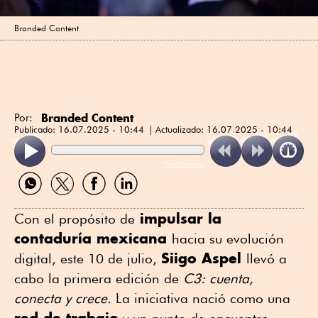
Branded Content
Branded Content
Por:
Publicado:
16.07.2025 - 10:44
Actualizado:
16.07.2025 - 10:44
ReadSpeaker
Compartir
Compartir
Compartir
Compartir
por
por
por
por
WhatsApp
Twitter
Facebook
Linkedin
impulsar la
Con el propósito de
contaduría mexicana
hacia su evolución
Siigo Aspel
digital, este 10 de julio,
llevó a
cabo la primera edición de
C3: cuenta,
conecta y crece.
La iniciativa nació como una
red de trabajo
y un punto de encuentro