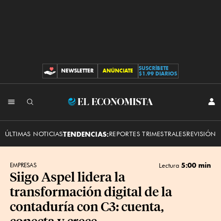
SUSCRÍBETE
NEWSLETTER
ANÚNCIATE
CONTRIBUCIONES
$1.99 DIARIOS
INI
El
SES
Economista
ÚLTIMAS NOTICIAS
TENDENCIAS:
REPORTES TRIMESTRALES
REVISIÓN 
5:00 min
EMPRESAS
Lectura
Siigo Aspel lidera la
transformación digital de la
contaduría con C3: cuenta,
conecta y crece