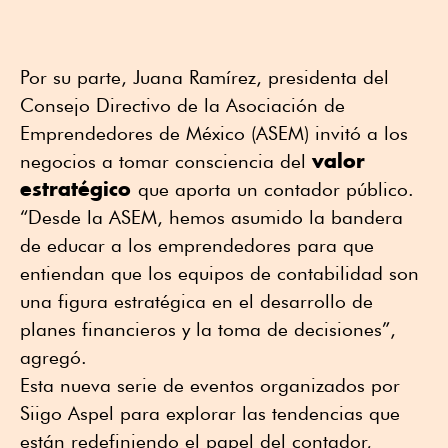
Por su parte, Juana Ramírez, presidenta del
Consejo Directivo de la Asociación de
Emprendedores de México (ASEM) invitó a los
valor
negocios a tomar consciencia del
estratégico
que aporta un contador público.
“Desde la ASEM, hemos asumido la bandera
de educar a los emprendedores para que
entiendan que los equipos de contabilidad son
una figura estratégica en el desarrollo de
planes financieros y la toma de decisiones”,
agregó.
Esta nueva serie de eventos organizados por
Siigo Aspel para explorar las tendencias que
están redefiniendo el papel del contador,