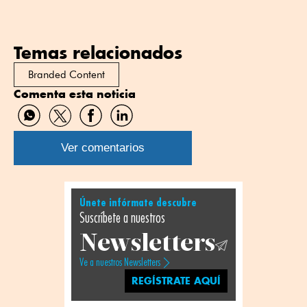
Temas relacionados
Branded Content
Comenta esta noticia
Compartir
Compartir
Compartir
Compartir
por
por
por
por
WhatsApp
Twitter
Facebook
Linkedin
Ver comentarios
Únete infórmate descubre
Suscríbete a nuestros
Newsletters
Ve a nuestros Newsletters
REGÍSTRATE AQUÍ