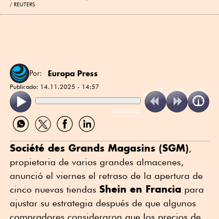
REUTERS
Europa Press
Por:
Publicado:
14.11.2025 - 14:57
ReadSpeaker
Compartir
Compartir
Compartir
Compartir
por
por
por
por
WhatsApp
Twitter
Facebook
Linkedin
Société des Grands Magasins (SGM)
,
propietaria de varios grandes almacenes,
anunció el viernes el retraso de la apertura de
Shein en Francia
cinco nuevas tiendas
para
ajustar su estrategia después de que algunos
compradores consideraron que los precios de