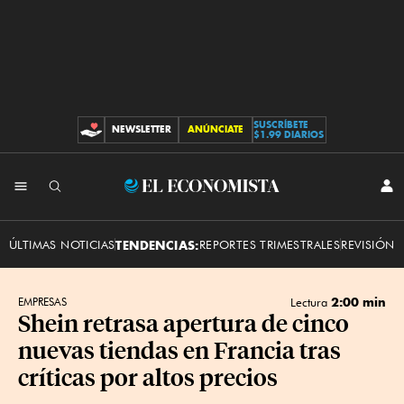
SUSCRÍBETE
NEWSLETTER
ANÚNCIATE
CONTRIBUCIONES
$1.99 DIARIOS
INI
El
SES
Economista
ÚLTIMAS NOTICIAS
TENDENCIAS:
REPORTES TRIMESTRALES
REVISIÓN 
2:00 min
EMPRESAS
Lectura
Shein retrasa apertura de cinco
nuevas tiendas en Francia tras
críticas por altos precios