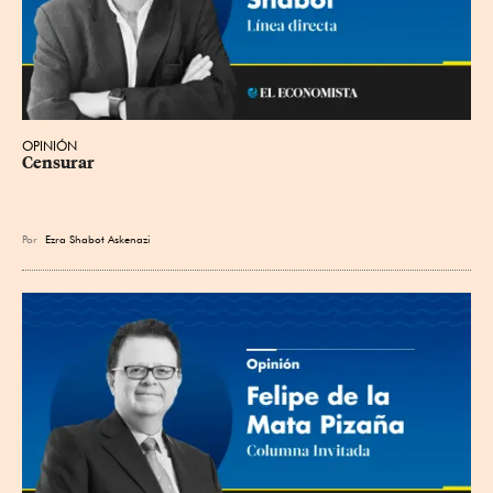
OPINIÓN
Censurar
Por
Ezra Shabot Askenazi