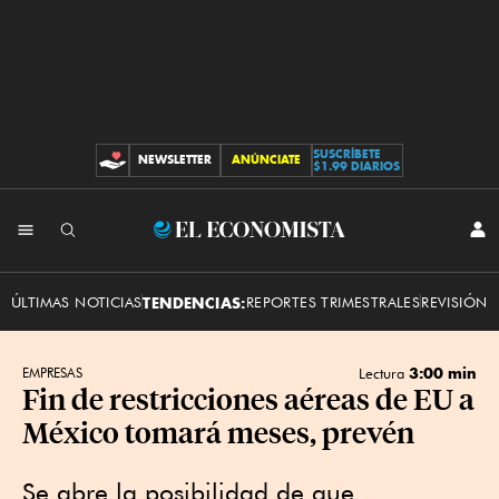
SUSCRÍBETE
NEWSLETTER
ANÚNCIATE
CONTRIBUCIONES
$1.99 DIARIOS
INI
El
SES
Economista
ÚLTIMAS NOTICIAS
TENDENCIAS:
REPORTES TRIMESTRALES
REVISIÓN 
3:00 min
EMPRESAS
Lectura
Fin de restricciones aéreas de EU a
México tomará meses, prevén
Se abre la posibilidad de que