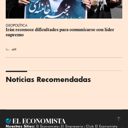
GEOPOLÍTICA
Irán reconoce dificultades para comunicarse con líder 
supremo
Por
AFP
Noticias Recomendadas
Nuestros Sitios:
El Economista
El Empresario
Club El Economista
Subir