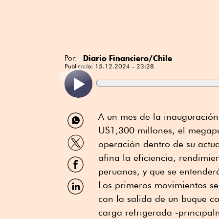
Diario Financiero/Chile
Por:
Publicado:
15.12.2024 - 23:28
Compartir
A un mes de la inauguración
por
US1,300 millones, el megap
WhatsApp
Compartir
operación dentro de su actu
por
Twitter
afina la eficiencia, rendimie
Compartir
por
peruanas, y que se entende
Facebook
Compartir
Los primeros movimientos se
por
con la salida de un buque c
Linkedin
carga refrigerada -principa