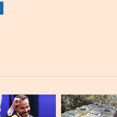
por
por
por
sApp
Twitter
Facebook
Linkedin