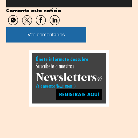
Comenta esta noticia
Compartir
Compartir
Compartir
Compartir
por
por
por
por
WhatsApp
Twitter
Facebook
Linkedin
Ver comentarios
Únete infórmate descubre
Suscríbete a nuestros
Newsletters
Ve a nuestros Newsletters
REGÍSTRATE AQUÍ