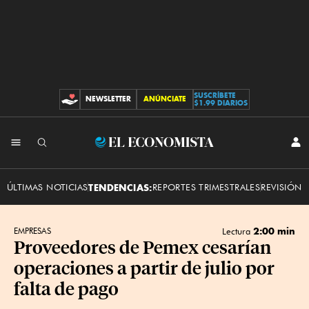
SUSCRÍBETE
NEWSLETTER
ANÚNCIATE
CONTRIBUCIONES
$1.99 DIARIOS
INI
El
SES
Economista
ÚLTIMAS NOTICIAS
TENDENCIAS:
REPORTES TRIMESTRALES
REVISIÓN 
2:00 min
EMPRESAS
Lectura
Proveedores de Pemex cesarían
operaciones a partir de julio por
falta de pago