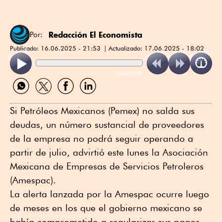
Redacción El Economista
Por:
Publicado:
16.06.2025 - 21:53
Actualizado:
17.06.2025 - 18:02
ReadSpeaker
Compartir
Compartir
Compartir
Compartir
por
por
por
por
WhatsApp
Twitter
Facebook
Linkedin
Si Petróleos Mexicanos (Pemex) no salda sus
deudas, un número sustancial de proveedores
de la empresa no podrá seguir operando a
partir de julio, advirtió este lunes la Asociación
Mexicana de Empresas de Servicios Petroleros
(Amespac).
La alerta lanzada por la Amespac ocurre luego
de meses en los que el gobierno mexicano se
había comprometido a regularizar sus pagos,