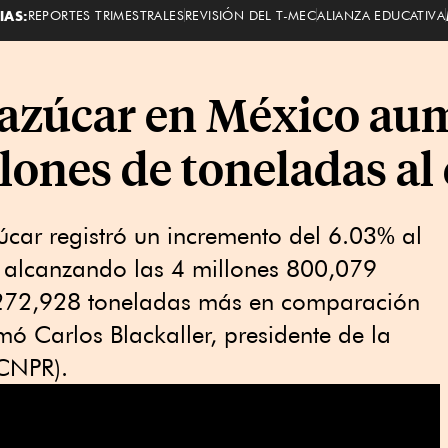
IAS:
REPORTES TRIMESTRALES
REVISIÓN DEL T-MEC
ALIANZA EDUCATIVA
 azúcar en México au
lones de toneladas al c
car registró un incremento del 6.03% al
 alcanzando las 4 millones 800,079
a 272,928 toneladas más en comparación
mó Carlos Blackaller, presidente de la
CNPR).