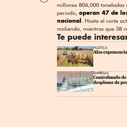
por
millones 806,000 toneladas de
Linkedin
operan 47 de los
periodo,
nacional
. Hasta el corte ac
molienda, mientras que 38 m
Te puede interesa
POLÍTICA
Alza exponencial
EMPRESAS
Contrabando de 
desplome de pre