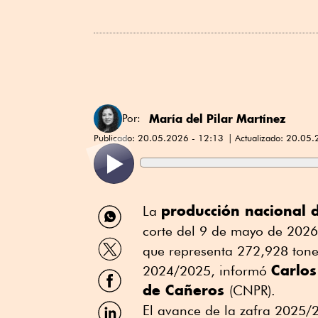
María del Pilar Martínez
Por:
Publicado:
20.05.2026 - 12:13
Actualizado:
20.05.
Compartir
producción nacional 
La
por
corte del 9 de mayo de 2026
WhatsApp
Compartir
que representa 272,928 tone
por
Carlos
Twitter
2024/2025, informó
Compartir
por
de Cañeros
(CNPR).
Facebook
Compartir
El avance de la zafra 2025/