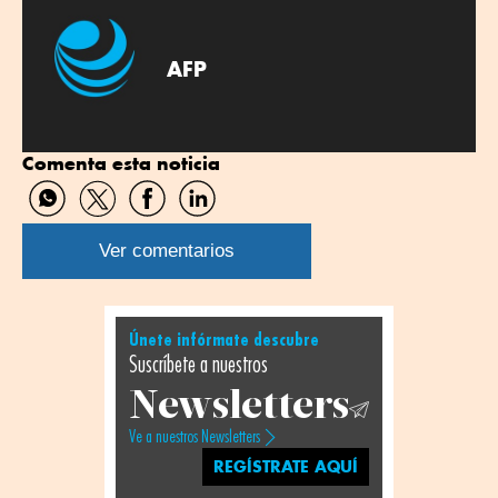
AFP
Comenta esta noticia
Compartir
Compartir
Compartir
Compartir
por
por
por
por
WhatsApp
Twitter
Facebook
Linkedin
Ver comentarios
Únete infórmate descubre
Suscríbete a nuestros
Newsletters
Ve a nuestros Newsletters
REGÍSTRATE AQUÍ