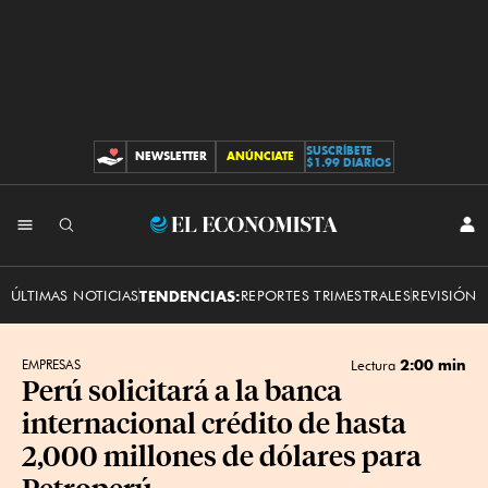
SUSCRÍBETE
NEWSLETTER
ANÚNCIATE
CONTRIBUCIONES
$1.99 DIARIOS
INI
El
SES
Economista
ÚLTIMAS NOTICIAS
TENDENCIAS:
REPORTES TRIMESTRALES
REVISIÓN 
2:00 min
EMPRESAS
Lectura
Perú solicitará a la banca
internacional crédito de hasta
2,000 millones de dólares para
Petroperú