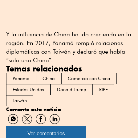
Y la influencia de China ha ido creciendo en la
región. En 2017, Panamá rompió relaciones
diplomáticas con Taiwán y declaró que había
“solo una China”.
Temas relacionados
Panamá
China
Comercio con China
Estados Unidos
Donald Trump
RIPE
Taiwán
Comenta esta noticia
Compartir
Compartir
Compartir
Compartir
por
por
por
por
WhatsApp
Twitter
Facebook
Linkedin
Ver comentarios