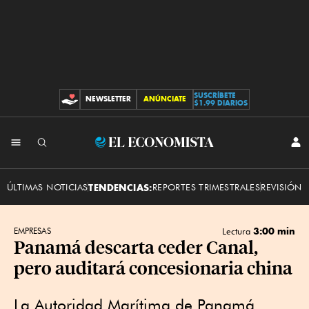
SUSCRÍBETE
NEWSLETTER
ANÚNCIATE
CONTRIBUCIONES
$1.99 DIARIOS
INI
El
SES
Economista
ÚLTIMAS NOTICIAS
TENDENCIAS:
REPORTES TRIMESTRALES
REVISIÓN 
3:00 min
EMPRESAS
Lectura
Panamá descarta ceder Canal,
pero auditará concesionaria china
La Autoridad Marítima de Panamá