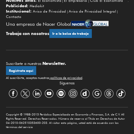
Nuestros Sitios:
El Economista
El Empresario
Club El Economista
Subir
Publicidad:
Mediakit
Institucional:
Aviso de Privacidad
Aviso de Privacidad Integral
Contacto
Una empresa de Nacer Global
Trabaja con nosotros
Ir a la bolsa de trabajo
Newsletter.
Suscríbete a nuestros
Regístrate aquí
Al suscribirte, aceptas nuestras
políticas de privacidad
.
Síguenos
Copyright © 1988-2015 Periódico Especializado en Economía y Finanzas, S.A. de C.V. All
Rights Reserved. Derechos Reservados. Número de reserva al Título en Derechos de Autor
04-2010-062510353600-203. Al visitar esta página, usted está de acuerdo con los
términos del servicio