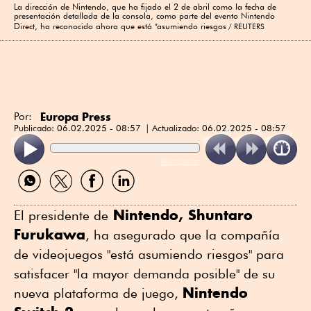
La dirección de Nintendo, que ha fijado el 2 de abril como la fecha de
presentación detallada de la consola, como parte del evento Nintendo
Direct, ha reconocido ahora que está "asumiendo riesgos
REUTERS
Europa Press
Por:
Publicado:
06.02.2025 - 08:57
Actualizado:
06.02.2025 - 08:57
ReadSpeaker
Compartir
Compartir
Compartir
Compartir
por
por
por
por
WhatsApp
Twitter
Facebook
Linkedin
Nintendo, Shuntaro
El presidente de
Furukawa
, ha asegurado que la compañía
de videojuegos "está asumiendo riesgos" para
satisfacer "la mayor demanda posible" de su
Nintendo
nueva plataforma de juego,