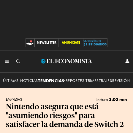
SUSCRÍBETE
NEWSLETTER
ANÚNCIATE
CONTRIBUCIONES
$1.99 DIARIOS
INI
El
SES
Economista
ÚLTIMAS NOTICIAS
TENDENCIAS:
REPORTES TRIMESTRALES
REVISIÓN 
3:00 min
EMPRESAS
Lectura
Nintendo asegura que está
"asumiendo riesgos" para
satisfacer la demanda de Switch 2