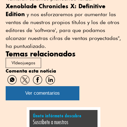
Xenoblade Chronicles X: Definitive
Edition
y nos esforzaremos por aumentar las
ventas de nuestros propios títulos y los de otros
editores de 'software', para que podamos
alcanzar nuestras cifras de ventas proyectadas",
ha puntualizado.
Temas relacionados
VIdeojuegos
Comenta esta noticia
Compartir
Compartir
Compartir
Compartir
por
por
por
por
WhatsApp
Twitter
Facebook
Linkedin
Ver comentarios
Únete infórmate descubre
Suscríbete a nuestros