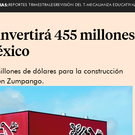
IAS:
REPORTES TRIMESTRALES
REVISIÓN DEL T-MEC
ALIANZA EDUCATIVA
nvertirá 455 millones
éxico
llones de dólares para la construcción
 en Zumpango.