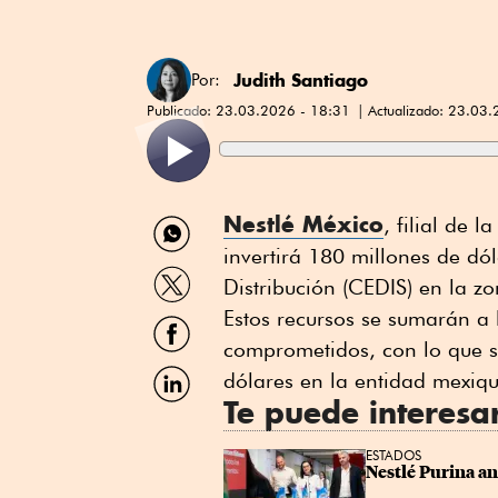
Judith Santiago
Por:
Publicado:
23.03.2026 - 18:31
Actualizado:
23.03.
Compartir
Nestlé México
, filial de 
por
invertirá 180 millones de dó
WhatsApp
Compartir
Distribución (CEDIS) en la 
por
Twitter
Estos recursos se sumarán a
Compartir
por
comprometidos, con lo que s
Facebook
Compartir
dólares en la entidad mexiq
por
Te puede interesa
Linkedin
ESTADOS
Nestlé Purina a