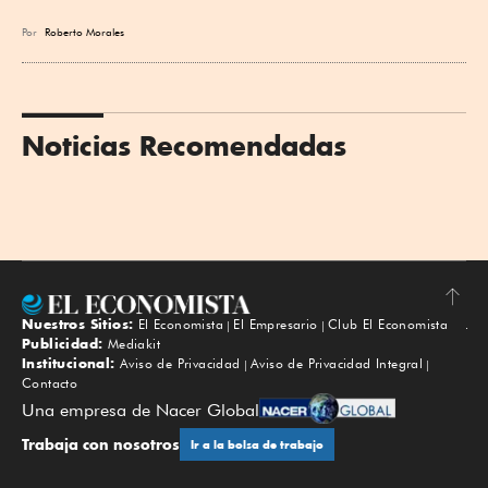
Por
Roberto Morales
Noticias Recomendadas
Nuestros Sitios:
El Economista
El Empresario
Club El Economista
Subir
Publicidad:
Mediakit
Institucional:
Aviso de Privacidad
Aviso de Privacidad Integral
Contacto
Una empresa de Nacer Global
Trabaja con nosotros
Ir a la bolsa de trabajo