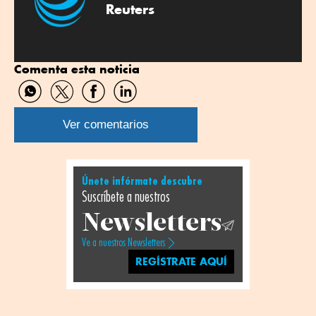
Reuters
Comenta esta noticia
Compartir
Compartir
Compartir
Compartir
por
por
por
por
WhatsApp
Twitter
Facebook
Linkedin
Ver comentarios
Únete infórmate descubre
Suscríbete a nuestros
Newsletters
Ve a nuestros Newsletters
REGÍSTRATE AQUÍ