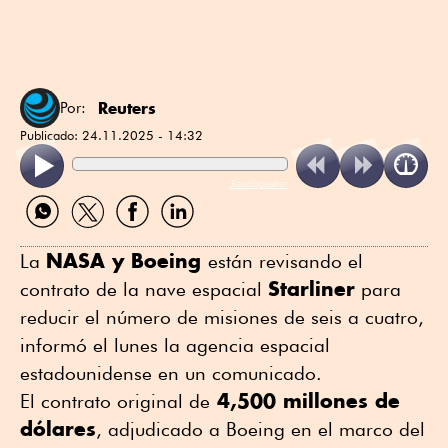
Reuters
Por:
Publicado:
24.11.2025 - 14:32
ReadSpeaker
Compartir
Compartir
Compartir
Compartir
por
por
por
por
WhatsApp
Twitter
Facebook
Linkedin
NASA y Boeing
La
están revisando el
Starliner
contrato de la nave espacial
para
reducir el número de misiones de seis a cuatro,
informó el lunes la agencia espacial
estadounidense en un comunicado.
4,500 millones de
El contrato original de
dólares
, adjudicado a Boeing en el marco del