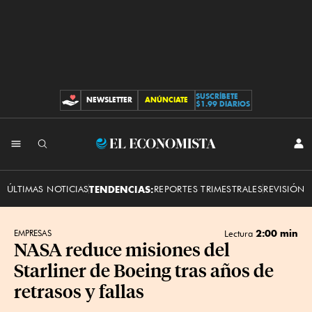
SUSCRÍBETE
NEWSLETTER
ANÚNCIATE
CONTRIBUCIONES
$1.99 DIARIOS
INI
El
SES
Economista
ÚLTIMAS NOTICIAS
TENDENCIAS:
REPORTES TRIMESTRALES
REVISIÓN 
2:00 min
EMPRESAS
Lectura
NASA reduce misiones del
Starliner de Boeing tras años de
retrasos y fallas