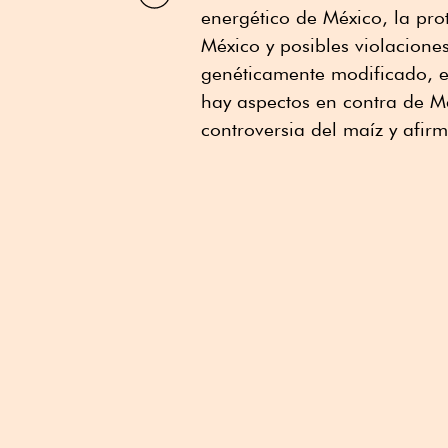
por
energético de México, la pro
Linkedin
México y posibles violacione
genéticamente modificado, en
hay aspectos en contra de Mé
controversia del maíz y afirm