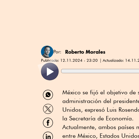
Roberto Morales
Por:
Publicado:
12.11.2024 - 23:20
Actualizado:
14.11.
Compartir
México se fijó el objetivo d
por
administración del presiden
WhatsApp
Compartir
Unidos, expresó Luis Rosendo
por
Twitter
la Secretaría de Economía.
Compartir
por
Actualmente, ambos países m
Facebook
Compartir
entre México, Estados Unidos