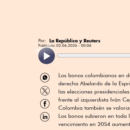
La República y Reuters
Por:
Publicado:
02.06.2026 - 00:06
Compartir
Los bonos colombianos en dó
por
derecha Abelardo de la Espr
WhatsApp
Compartir
las elecciones presidenciale
por
Twitter
frente al izquierdista Iván 
Compartir
por
Colombia también se valoriz
Facebook
Compartir
Los bonos subieron en toda l
por
vencimiento en 2054 aument
Linkedin