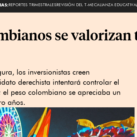
IAS:
REPORTES TRIMESTRALES
REVISIÓN DEL T-MEC
ALIANZA EDUCATIVA
bianos se valorizan 
ura, los inversionistas creen
dato derechista intentará controlar el
aís; el peso colombiano se apreciaba un
ro años.