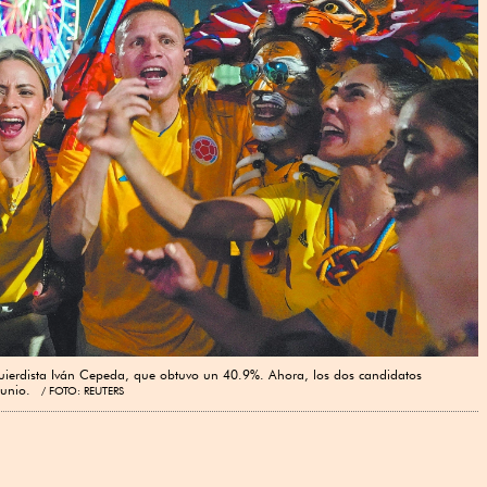
quierdista Iván Cepeda, que obtuvo un 40.9%. Ahora, los dos candidatos
 junio.
FOTO: REUTERS