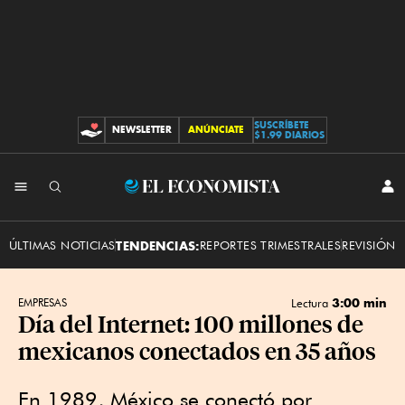
SUSCRÍBETE
NEWSLETTER
ANÚNCIATE
CONTRIBUCIONES
$1.99 DIARIOS
INI
El
SES
Economista
ÚLTIMAS NOTICIAS
TENDENCIAS:
REPORTES TRIMESTRALES
REVISIÓN 
3:00 min
EMPRESAS
Lectura
Día del Internet: 100 millones de
mexicanos conectados en 35 años
En 1989, México se conectó por