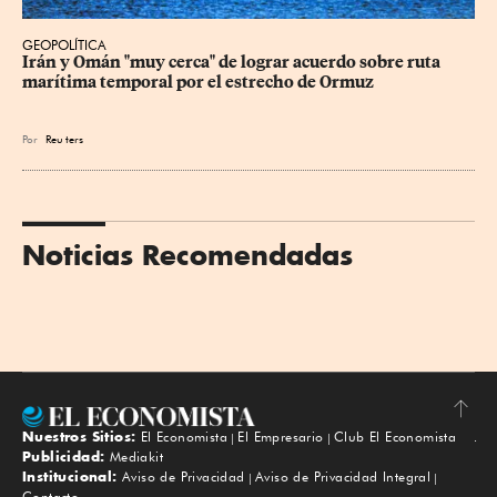
GEOPOLÍTICA
Irán y Omán "muy cerca" de lograr acuerdo sobre ruta 
marítima temporal por el estrecho de Ormuz
Por
Reu
ters
Noticias Recomendadas
Nuestros Sitios:
El Economista
El Empresario
Club El Economista
Subir
Publicidad:
Mediakit
Institucional:
Aviso de Privacidad
Aviso de Privacidad Integral
Contacto