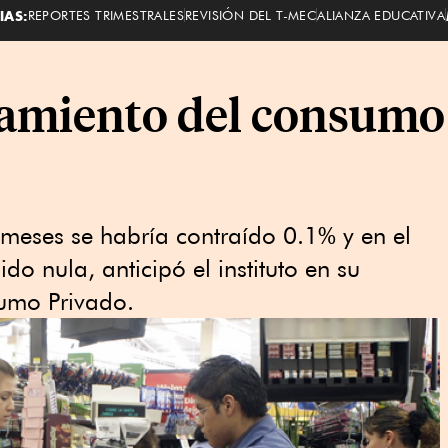
IAS:
REPORTES TRIMESTRALES
REVISIÓN DEL T-MEC
ALIANZA EDUCATIVA
camiento del consumo
meses se habría contraído 0.1% y en el
do nula, anticipó el instituto en su
umo Privado.