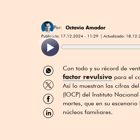
Octavio Amador
Por:
Publicado:
17.12.2024 - 11:29
Actualizado:
18.12.
Compartir
Con todo y su récord de ven
por
factor revulsivo
para el c
WhatsApp
Compartir
Así lo muestran las cifras de
por
Twitter
(IOCP) del Instituto Nacional
Compartir
por
martes, que en su escenario 
Facebook
Compartir
núcleos familiares.
por
Linkedin