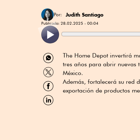
Judith Santiago
Por:
Publicado:
28.02.2025 - 00:04
Compartir
The Home Depot invertirá má
por
tres años para abrir nuevas 
WhatsApp
Compartir
México.
por
Twitter
Además, fortalecerá su red 
Compartir
por
exportación de productos me
Facebook
Compartir
por
Linkedin