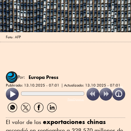
Foto: AFP
Europa Press
Por:
Publicado:
13.10.2025 - 07:01
Actualizado:
13.10.2025 - 07:01
ReadSpeaker
Compartir
Compartir
Compartir
Compartir
por
por
por
por
WhatsApp
Twitter
Facebook
Linkedin
exportaciones chinas
El valor de las
ascendió en septiembre a 328,570 millones de