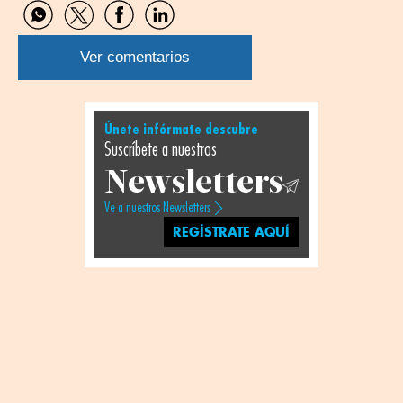
Compartir
Compartir
Compartir
Compartir
por
por
por
por
WhatsApp
Twitter
Facebook
Linkedin
Ver comentarios
Únete infórmate descubre
Suscríbete a nuestros
Newsletters
Ve a nuestros Newsletters
REGÍSTRATE AQUÍ