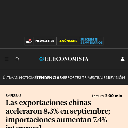
SUSCRÍBETE
NEWSLETTER
ANÚNCIATE
CONTRIBUCIONES
$1.99 DIARIOS
INI
El
SES
Economista
ÚLTIMAS NOTICIAS
TENDENCIAS:
REPORTES TRIMESTRALES
REVISIÓN 
2:00 min
EMPRESAS
Lectura
Las exportaciones chinas
aceleraron 8.3% en septiembre;
importaciones aumentan 7.4%
interanual