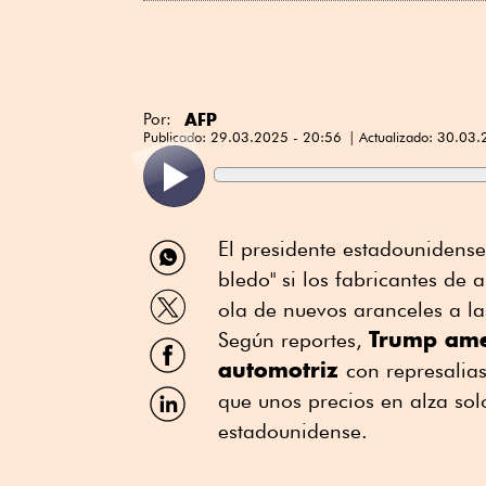
AFP
Por:
Publicado:
29.03.2025 - 20:56
Actualizado:
30.03.
Compartir
El presidente estadounidens
por
bledo" si los fabricantes de
WhatsApp
Compartir
ola de nuevos aranceles a la
por
Trump amen
Twitter
Según reportes,
Compartir
por
automotriz
con represalia
Facebook
Compartir
que unos precios en alza solo
por
estadounidense.
Linkedin