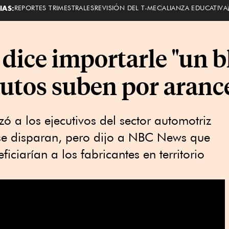
IAS:
REPORTES TRIMESTRALES
REVISIÓN DEL T-MEC
ALIANZA EDUCATIVA
ice importarle "un bl
autos suben por aranc
 a los ejecutivos del sector automotriz
s se disparan, pero dijo a NBC News que
iciarían a los fabricantes en territorio