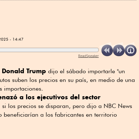
2025 - 14:47
ReadSpeaker
Donald Trump
e
dijo el sábado importarle "un
 autos suben los precios en su país, en medio de una
s importaciones.
azó a los ejecutivos del sector
s si los precios se disparan, pero dijo a NBC News
 beneficiarían a los fabricantes en territorio