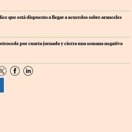
e que está dispuesto a llegar a acuerdos sobre aranceles
etrocede por cuarta jornada y cierra una semana negativa
artir
Compartir
Compartir
Compartir
por
por
por
sApp
Twitter
Facebook
Linkedin