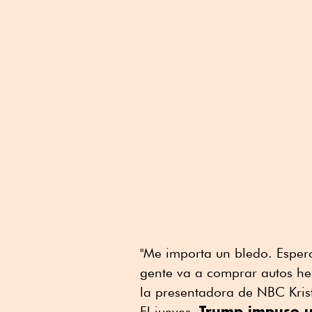
"Me importa un bledo. Espero
gente va a comprar autos hec
la presentadora de NBC Kris
Trump impuso u
El jueves,