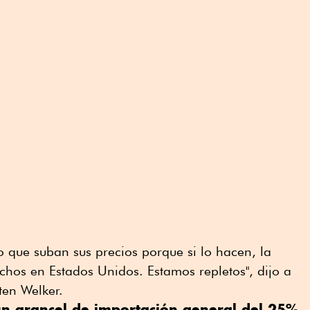
 que suban sus precios porque si lo hacen, la
hos en Estados Unidos. Estamos repletos", dijo a
ten Welker.
n arancel de importación general del 25%