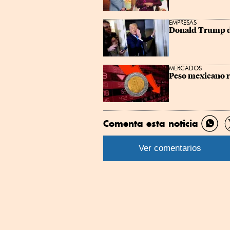
EMPRESAS
Donald Trump dic
MERCADOS
Peso mexicano r
Comenta esta noticia
Comp
por
Ver comentarios
What