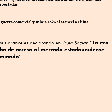
ne en la guerra comercial: Reducirá número de películas 
mportadas
uerra comercial y sube a 125% el arancel a China
“La era
 sus aranceles declarando en
Truth Social
:
aba de acceso al mercado estadounidense
erminado”
.