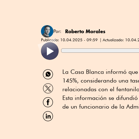
Roberto Morales
Por:
Publicado:
10.04.2025 - 09:59
Actualizado:
10.04.
Compartir
La Casa Blanca informó que
por
145%, considerando una tas
WhatsApp
Compartir
relacionadas con el fentanilo
por
Twitter
Esta información se difundi
Compartir
por
de un funcionario de la Admi
Facebook
Compartir
por
Linkedin