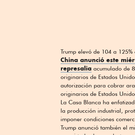
Trump elevó de 104 a 125% 
China anunció este miér
represalia
acumulado de 84
originarios de Estados Unido
autorización para cobrar ara
originarios de Estados Unido
La Casa Blanca ha enfatizado
la producción industrial, pr
imponer condiciones comerci
Trump anunció también el mi