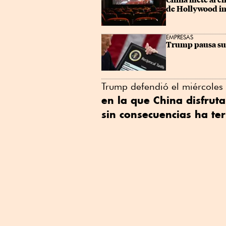
China mete al ci
de Hollywood i
EMPRESAS
Trump pausa su g
Trump defendió el miércoles
en la que China disfrut
sin consecuencias ha t