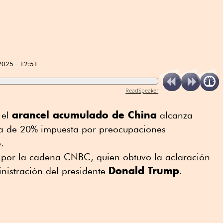
2025 - 12:51
ReadSpeaker
arancel acumulado de China
 el
alcanza
a de 20% impuesta por preocupaciones
.
ó por la cadena CNBC, quien obtuvo la aclaración
Donald Trump
nistración del presidente
.