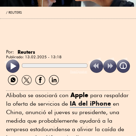
REUTERS
Reuters
Por:
Publicado:
13.02.2025 - 13:18
ReadSpeaker
Compartir
Compartir
Compartir
Compartir
por
por
por
por
WhatsApp
Twitter
Facebook
Linkedin
Apple
Alibaba se asociará con
para respaldar
IA del iPhone
la oferta de servicios de
en
China, anunció el jueves su presidente, una
medida que probablemente ayudará a la
empresa estadounidense a aliviar la caída de