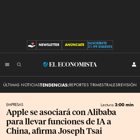
SUSCRÍBETE
NEWSLETTER
ANÚNCIATE
CONTRIBUCIONES
$1.99 DIARIOS
INI
El
SES
Economista
ÚLTIMAS NOTICIAS
TENDENCIAS:
REPORTES TRIMESTRALES
REVISIÓN 
3:00 min
EMPRESAS
Lectura
Apple se asociará con Alibaba
para llevar funciones de IA a
China, afirma Joseph Tsai