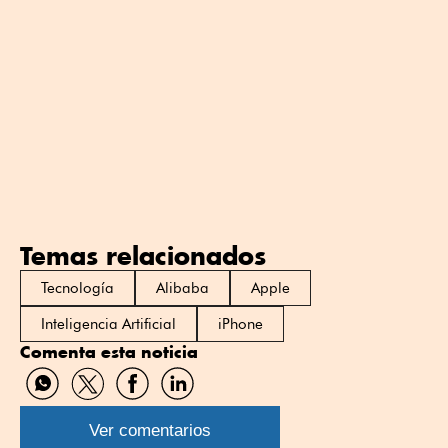
Temas relacionados
Tecnología
Alibaba
Apple
Inteligencia Artificial
iPhone
Comenta esta noticia
Compartir
Compartir
Compartir
Compartir
por
por
por
por
WhatsApp
Twitter
Facebook
Linkedin
Ver comentarios