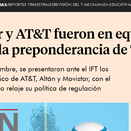
IAS:
REPORTES TRIMESTRALES
REVISIÓN DEL T-MEC
ALIANZA EDUCATIVA
r y AT&T fueron en eq
 la preponderancia de 
mbre, se presentaron ante el IFT los
co de AT&T, Altán y Movistar, con el
o relaje su política de regulación