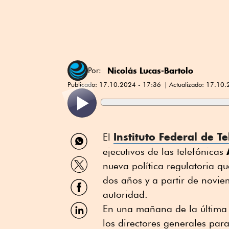
Nicolás Lucas-Bartolo
Por:
Publicado:
17.10.2024 - 17:36
Actualizado:
17.10.
Compartir
Instituto Federal de T
El
por
ejecutivos de las telefónicas
WhatsApp
Compartir
nueva política regulatoria qu
por
Twitter
dos años y a partir de novi
Compartir
por
autoridad.
Facebook
Compartir
En una mañana de la última
por
los directores generales pa
Linkedin