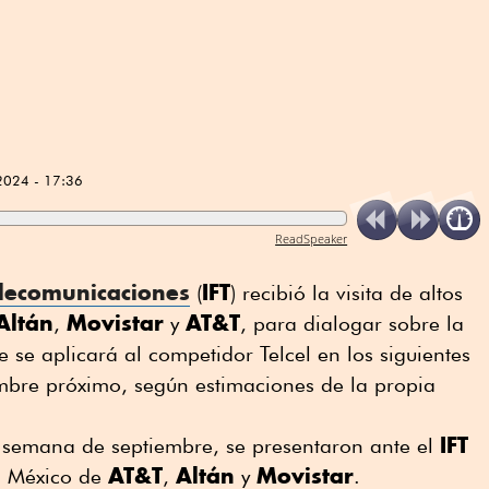
2024 - 17:36
ReadSpeaker
elecomunicaciones
IFT
(
) recibió la visita de altos
Altán
Movistar
AT&T
,
y
, para dialogar sobre la
e se aplicará al competidor Telcel en los siguientes
embre próximo, según estimaciones de la propia
IFT
 semana de septiembre, se presentaron ante el
AT&T
Altán
Movistar
ra México de
,
y
.