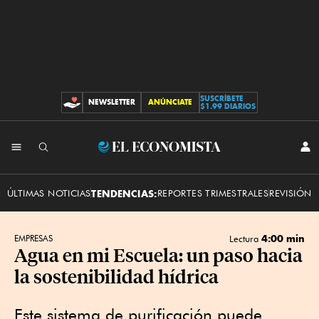
SUSCRÍBETE
NEWSLETTER
ANÚNCIATE
CONTRIBUCIONES
$1.99 DIARIOS
INI
El
SES
Economista
ÚLTIMAS NOTICIAS
TENDENCIAS:
REPORTES TRIMESTRALES
REVISIÓN 
4:00 min
EMPRESAS
Lectura
Agua en mi Escuela: un paso hacia
la sostenibilidad hídrica
Este sistema de purificación puede