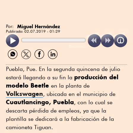
Miguel Hernández
Por:
Publicado:
02.07.2019 - 01:29
ReadSpeaker
Compartir
Compartir
Compartir
Compartir
por
por
por
por
WhatsApp
Twitter
Facebook
Linkedin
Puebla, Pue. En la segunda quincena de julio
producción del
estará llegando a su fin la
modelo Beetle
en la planta de
Volkswagen
, ubicada en el municipio de
Cuautlancingo, Puebla
, con lo cual se
descarta pérdida de empleos, ya que la
plantilla se dedicará a la fabricación de la
camioneta Tiguan.