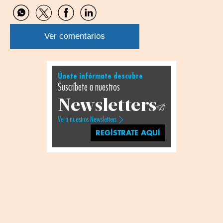
Compartir
Compartir
Compartir
Compartir
por
por
por
por
WhatsApp
Twitter
Facebook
Linkedin
Ver comentarios
Únete infórmate descubre
Suscríbete a nuestros
Newsletters
Ve a nuestros Newsletters
REGÍSTRATE AQUÍ