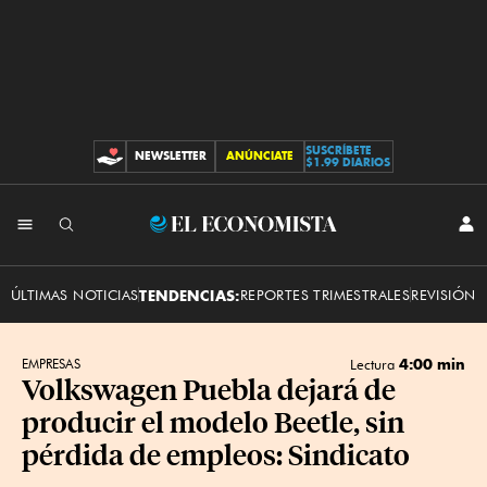
SUSCRÍBETE
NEWSLETTER
ANÚNCIATE
CONTRIBUCIONES
$1.99 DIARIOS
INI
El
SES
Economista
ÚLTIMAS NOTICIAS
TENDENCIAS:
REPORTES TRIMESTRALES
REVISIÓN 
4:00 min
EMPRESAS
Lectura
Volkswagen Puebla dejará de
producir el modelo Beetle, sin
pérdida de empleos: Sindicato