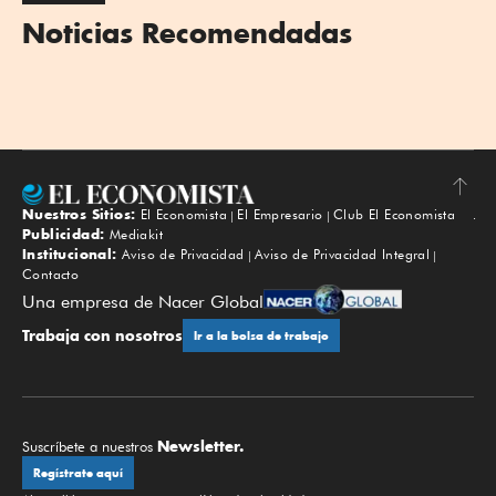
Noticias Recomendadas
Nuestros Sitios:
El Economista
El Empresario
Club El Economista
Subir
Publicidad:
Mediakit
Institucional:
Aviso de Privacidad
Aviso de Privacidad Integral
Contacto
Una empresa de Nacer Global
Trabaja con nosotros
Ir a la bolsa de trabajo
Newsletter.
Suscríbete a nuestros
Regístrate aquí