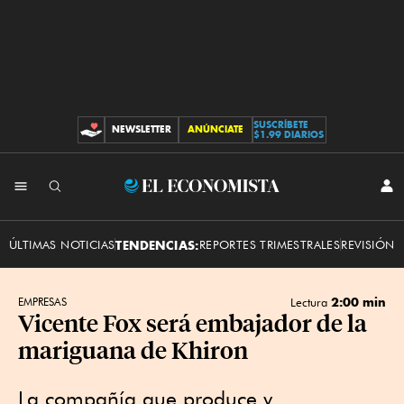
SUSCRÍBETE
NEWSLETTER
ANÚNCIATE
CONTRIBUCIONES
$1.99 DIARIOS
INI
El
SES
Economista
ÚLTIMAS NOTICIAS
TENDENCIAS:
REPORTES TRIMESTRALES
REVISIÓN 
2:00 min
EMPRESAS
Lectura
Vicente Fox será embajador de la
mariguana de Khiron
La compañía que produce y