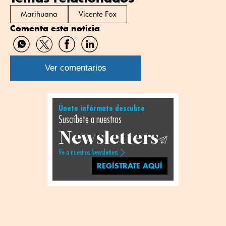
Marihuana
Vicente Fox
Comenta esta noticia
Compartir
Compartir
Compartir
Compartir
por
por
por
por
WhatsApp
Twitter
Facebook
Linkedin
Ver comentarios
Únete infórmate descubre
Suscríbete a nuestros
Newsletters
Ve a nuestros Newsletters
REGÍSTRATE AQUÍ