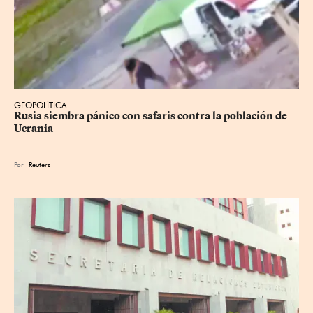
GEOPOLÍTICA
Rusia siembra pánico con safaris contra la población de 
Ucrania
Por
Reuters