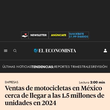
SUSCRÍBETE
NEWSLETTER
ANÚNCIATE
CONTRIBUCIONES
$1.99 DIARIOS
INI
El
SES
Economista
ÚLTIMAS NOTICIAS
TENDENCIAS:
REPORTES TRIMESTRALES
REVISIÓN 
2:00 min
EMPRESAS
Lectura
Ventas de motocicletas en México
cerca de llegar a las 1.5 millones de
unidades en 2024