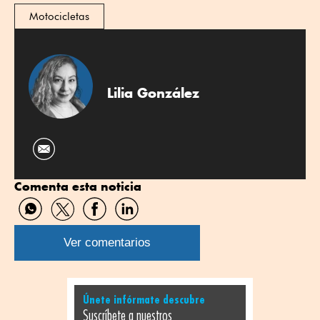
Motocicletas
Lilia González
Comenta esta noticia
Compartir
Compartir
Compartir
Compartir
por
por
por
por
WhatsApp
Twitter
Facebook
Linkedin
Ver comentarios
Únete infórmate descubre
Suscríbete a nuestros