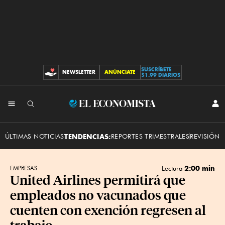
SUSCRÍBETE
NEWSLETTER
ANÚNCIATE
CONTRIBUCIONES
$1.99 DIARIOS
INI
El
SES
Economista
ÚLTIMAS NOTICIAS
TENDENCIAS:
REPORTES TRIMESTRALES
REVISIÓN 
2:00 min
EMPRESAS
Lectura
United Airlines permitirá que
empleados no vacunados que
cuenten con exención regresen al
trabajo