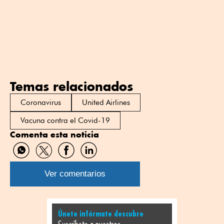
Temas relacionados
Coronavirus
United Airlines
Vacuna contra el Covid-19
Comenta esta noticia
Compartir
Compartir
Compartir
Compartir
por
por
por
por
WhatsApp
Twitter
Facebook
Linkedin
Ver comentarios
Únete infórmate descubre