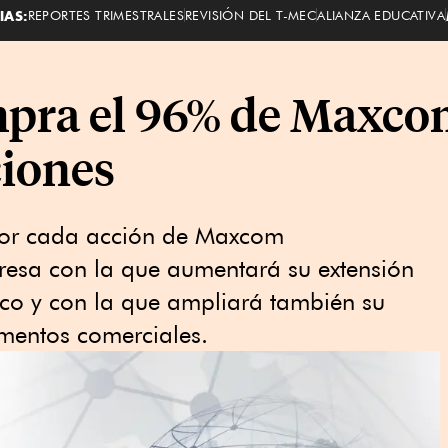
IAS:
REPORTES TRIMESTRALES
REVISIÓN DEL T-MEC
ALIANZA EDUCATIVA
mpra el 96% de Maxc
iones
 por cada acción de Maxcom
esa con la que aumentará su extensión
ico y con la que ampliará también su
gmentos comerciales.