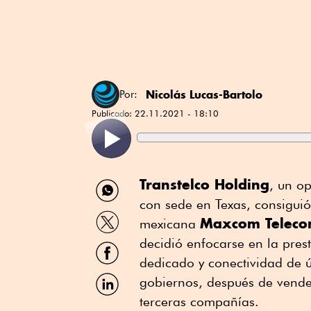
Nicolás Lucas-Bartolo
Por:
Publicado:
22.11.2021 - 18:10
Compartir
Transtelco Holding
, un op
por
con sede en Texas, consigui
WhatsApp
Compartir
Maxcom Teleco
mexicana
por
Twitter
decidió enfocarse en la prest
Compartir
por
dedicado y conectividad de ú
Facebook
Compartir
gobiernos, después de vende
por
terceras compañías.
Linkedin