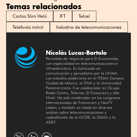
Temas relacionados
Carlos Slim Helú
IFT
Telcel
Telefonía móvil
Industria de telecomunicaciones
Nicolás Lucas-Bartolo
Periodista de negocios para El Economista,
con especialidad en telecomunicaciones e
infraestructura. Es licenciado en
comunicación y periodismo por la UNAM,
con estudios posteriores en el ITESM Campus
Ciudad de México, el ITAM y la Universidad
Panamericana. Fue colaborador en Grupo
Radio Centro, Televisa, El Financiero y Alto
Nivel. Ha sido moderador en los congresos
internacionales de Futurecom y NexTV
Latam; y también es citado en diversos
análisis sobre telecomunicaciones y
radiodifusión de la OCDE, la GSMA y la
ASIET.