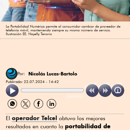
La Portabilidad Numérica permite al consumidor cambiar de proveedor de
telefonía móvil, manteniendo siempre su mismo número de servicio.
Ilustración EE: Nayelly Tenorio
Nicolás Lucas-Bartolo
Por:
Publicado:
22.07.2024 - 14:42
ReadSpeaker
Compartir
Compartir
Compartir
Compartir
por
por
por
por
WhatsApp
Twitter
Facebook
Linkedin
operador
Telcel
El
obtuvo los mejores
portabilidad de
resultados en cuanto la