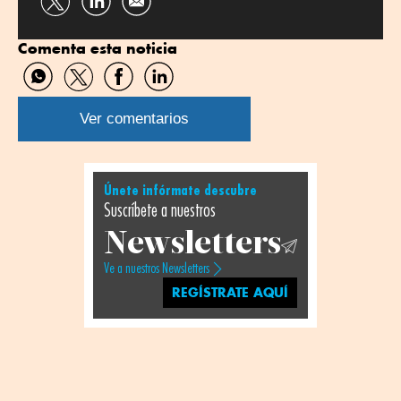
Compartir
Compartir
por
por
Comenta esta noticia
Twitter
Linkedin
Compartir
Compartir
Compartir
Compartir
por
por
por
por
WhatsApp
Twitter
Facebook
Linkedin
Ver comentarios
Únete infórmate descubre
Suscríbete a nuestros
Newsletters
Ve a nuestros Newsletters
REGÍSTRATE AQUÍ