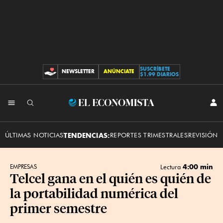
SUSCRÍBETE
NEWSLETTER
ANÚNCIATE
CONTRIBUCIONES
$1.99 DIARIOS
INI
El
SES
Economista
ÚLTIMAS NOTICIAS
TENDENCIAS:
REPORTES TRIMESTRALES
REVISIÓN 
4:00 min
EMPRESAS
Lectura
Telcel gana en el quién es quién de
la portabilidad numérica del
primer semestre