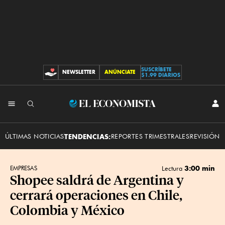
SUSCRÍBETE
NEWSLETTER
ANÚNCIATE
CONTRIBUCIONES
$1.99 DIARIOS
INI
El
SES
Economista
ÚLTIMAS NOTICIAS
TENDENCIAS:
REPORTES TRIMESTRALES
REVISIÓN 
3:00 min
EMPRESAS
Lectura
Shopee saldrá de Argentina y
cerrará operaciones en Chile,
Colombia y México