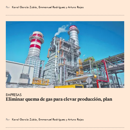
Por
Karol García Zubía
,
Emmanuel Rodríguez
y
Arturo Rojas
EMPRESAS
Eliminar quema de gas para elevar producción, plan
Por
Karol García Zubía
,
Emmanuel Rodríguez
y
Arturo Rojas