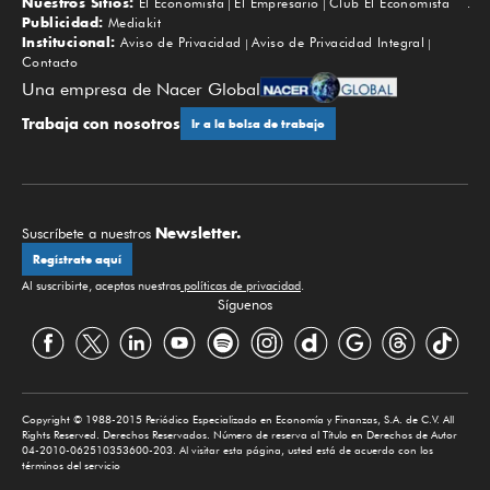
Nuestros Sitios:
El Economista
El Empresario
Club El Economista
Subir
Publicidad:
Mediakit
Institucional:
Aviso de Privacidad
Aviso de Privacidad Integral
Contacto
Una empresa de Nacer Global
Trabaja con nosotros
Ir a la bolsa de trabajo
Newsletter.
Suscríbete a nuestros
Regístrate aquí
Al suscribirte, aceptas nuestras
políticas de privacidad
.
Síguenos
Copyright © 1988-2015 Periódico Especializado en Economía y Finanzas, S.A. de C.V. All
Rights Reserved. Derechos Reservados. Número de reserva al Título en Derechos de Autor
04-2010-062510353600-203. Al visitar esta página, usted está de acuerdo con los
términos del servicio