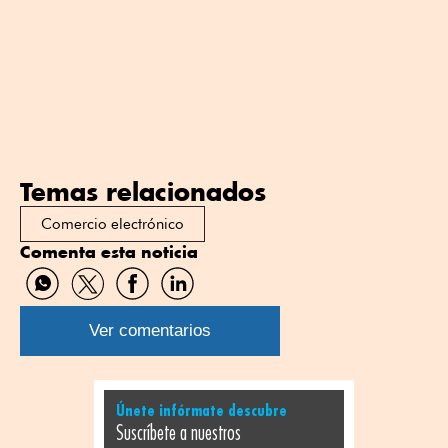
Temas relacionados
Comercio electrónico
Comenta esta noticia
Compartir
Compartir
Compartir
Compartir
por
por
por
por
WhatsApp
Twitter
Facebook
Linkedin
Ver comentarios
Únete infórmate descubre
Suscríbete a nuestros