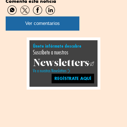
Comenta esta noticia
Compartir
Compartir
Compartir
Compartir
por
por
por
por
WhatsApp
Twitter
Facebook
Linkedin
Ver comentarios
Únete infórmate descubre
Suscríbete a nuestros
Newsletters
Ve a nuestros Newsletters
REGÍSTRATE AQUÍ