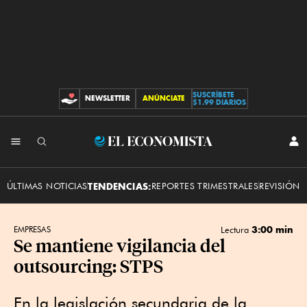
SUSCRÍBETE
NEWSLETTER
ANÚNCIATE
CONTRIBUCIONES
$1.99 DIARIOS
INI
El
SES
Economista
ÚLTIMAS NOTICIAS
TENDENCIAS:
REPORTES TRIMESTRALES
REVISIÓN 
3:00 min
EMPRESAS
Lectura
Se mantiene vigilancia del
outsourcing: STPS
En la legislación secundaria de la