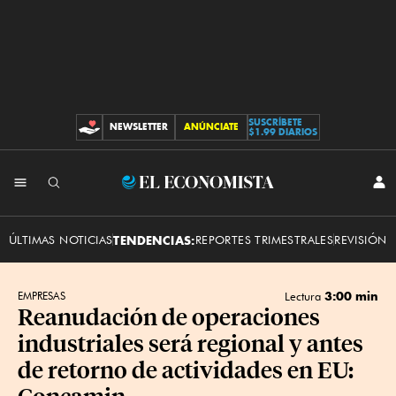
SUSCRÍBETE
NEWSLETTER
ANÚNCIATE
CONTRIBUCIONES
$1.99 DIARIOS
INI
El
SES
Economista
ÚLTIMAS NOTICIAS
TENDENCIAS:
REPORTES TRIMESTRALES
REVISIÓN 
3:00 min
EMPRESAS
Lectura
Reanudación de operaciones
industriales será regional y antes
de retorno de actividades en EU:
Concamin