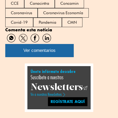
CCE
Canacintra
Concamin
Coronavirus
Coronavirus Economía
Covid-19
Pandemia
CMN
Comenta esta noticia
Compartir
Compartir
Compartir
Compartir
por
por
por
por
WhatsApp
Twitter
Facebook
Linkedin
Ver comentarios
Únete infórmate descubre
Suscríbete a nuestros
Newsletters
Ve a nuestros Newsletters
REGÍSTRATE AQUÍ