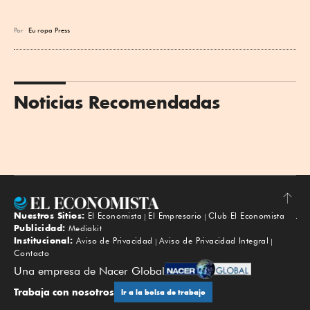
Por
Eu
ropa Press
Noticias Recomendadas
Nuestros Sitios:
El Economista
El Empresario
Club El Economista
Subir
Publicidad:
Mediakit
Institucional:
Aviso de Privacidad
Aviso de Privacidad Integral
Contacto
Una empresa de Nacer Global
Trabaja con nosotros
Ir a la bolsa de trabajo