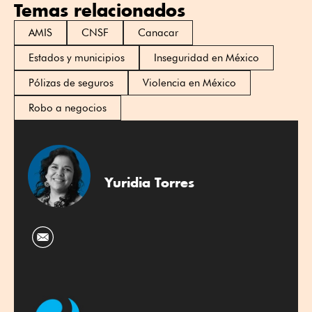
Temas relacionados
AMIS
CNSF
Canacar
Estados y municipios
Inseguridad en México
Pólizas de seguros
Violencia en México
Robo a negocios
Yuridia Torres