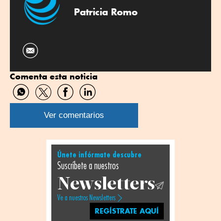
Patricia Romo
Comenta esta noticia
Compartir
Compartir
Compartir
Compartir
por
por
por
por
WhatsApp
Twitter
Facebook
Linkedin
Ver comentarios
Únete infórmate descubre
Suscríbete a nuestros
Newsletters
Ve a nuestros Newsletters
REGÍSTRATE AQUÍ