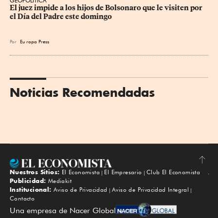
GEOPOLÍTICA
El juez impide a los hijos de Bolsonaro que le visiten por 
el Día del Padre este domingo
Por
Eu
ropa Press
Noticias Recomendadas
Nuestros Sitios:
El Economista
El Empresario
Club El Economista
Subir
Publicidad:
Mediakit
Institucional:
Aviso de Privacidad
Aviso de Privacidad Integral
Contacto
Una empresa de Nacer Global