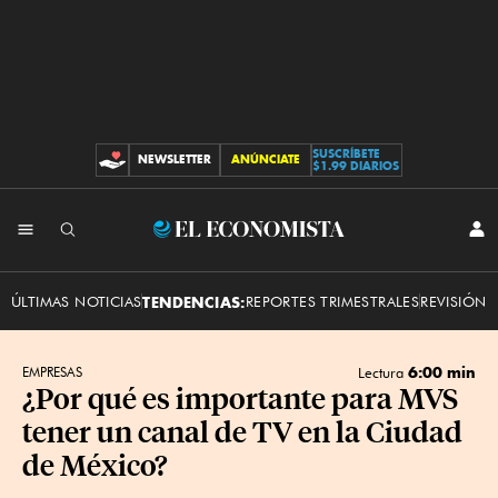
SUSCRÍBETE
NEWSLETTER
ANÚNCIATE
CONTRIBUCIONES
$1.99 DIARIOS
INI
El
SES
Economista
ÚLTIMAS NOTICIAS
TENDENCIAS:
REPORTES TRIMESTRALES
REVISIÓN 
6:00 min
EMPRESAS
Lectura
¿Por qué es importante para MVS
tener un canal de TV en la Ciudad
de México?