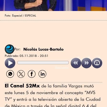
Foto: Especial
ESPECIAL
Nicolás Lucas-Bartolo
Por:
Publicado:
05.11.2018 - 20:51
ReadSpeaker
Compartir
Compartir
Compartir
Compartir
por
por
por
por
WhatsApp
Twitter
Facebook
Linkedin
El Canal 52Mx
de la familia Vargas mutó
este lunes 5 de noviembre al concepto “MVS
TV” y entró a la televisión abierta de la Ciudad
de México a través de la señal digital 6.4 del