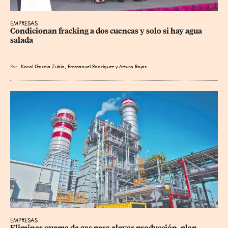
EMPRESAS
Condicionan fracking a dos cuencas y solo si hay agua 
salada
Por
Karol García Zubía
,
Emmanuel Rodríguez
y
Arturo Rojas
EMPRESAS
Eliminar quema de gas para elevar producción, plan