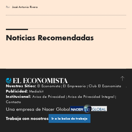
Por
José Antonio Rivera
Noticias Recomendadas
Nuestros Sitios:
El Economista
El Empresario
Club El Economista
Subir
Publicidad:
Mediakit
Institucional:
Aviso de Privacidad
Aviso de Privacidad Integral
Contacto
Una empresa de Nacer Global
Trabaja con nosotros
Ir a la bolsa de trabajo