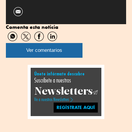
Comenta esta noticia
Compartir
Compartir
Compartir
Compartir
por
por
por
por
WhatsApp
Twitter
Facebook
Linkedin
Ver comentarios
Únete infórmate descubre
Suscríbete a nuestros
Newsletters
Ve a nuestros Newsletters
REGÍSTRATE AQUÍ