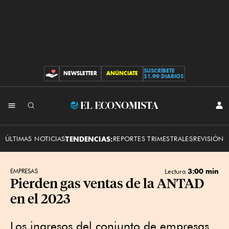
SUSCRÍBETE
NEWSLETTER
ANÚNCIATE
CONTRIBUCIONES
$1.99 DIARIOS
INI
El
SES
Economista
ÚLTIMAS NOTICIAS
TENDENCIAS:
REPORTES TRIMESTRALES
REVISIÓN 
3:00 min
EMPRESAS
Lectura
Pierden gas ventas de la ANTAD
en el 2023
Los ingresos del conjunto de empresas